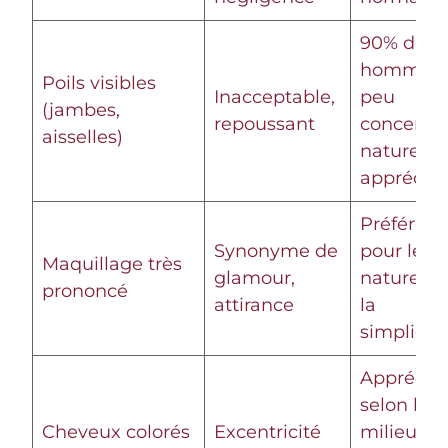
90% des
hommes
Poils visibles
Inacceptable,
peu
(jambes,
repoussant
concernés
aisselles)
naturel
apprécié
Préféren
Synonyme de
pour le
Maquillage très
glamour,
naturel et
prononcé
attirance
la
simplicité
Apprécié
selon le
Cheveux colorés
Excentricité
milieu