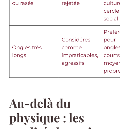
ou rasés
rejetée
culturel e
cercle
social
Préféren
Considérés
pour
Ongles très
comme
ongles
longs
impraticables,
courts ou
agressifs
moyens,
propres
Au-delà du
physique : les