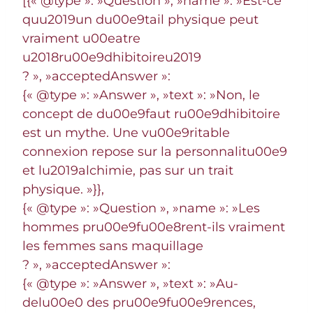
[{« @type »: »Question », »name »: »Est-ce
quu2019un du00e9tail physique peut
vraiment u00eatre
u2018ru00e9dhibitoireu2019
? », »acceptedAnswer »:
{« @type »: »Answer », »text »: »Non, le
concept de du00e9faut ru00e9dhibitoire
est un mythe. Une vu00e9ritable
connexion repose sur la personnalitu00e9
et lu2019alchimie, pas sur un trait
physique. »}},
{« @type »: »Question », »name »: »Les
hommes pru00e9fu00e8rent-ils vraiment
les femmes sans maquillage
? », »acceptedAnswer »:
{« @type »: »Answer », »text »: »Au-
delu00e0 des pru00e9fu00e9rences,