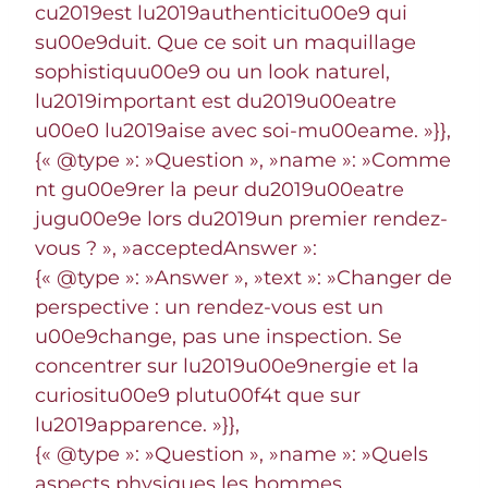
cu2019est lu2019authenticitu00e9 qui
su00e9duit. Que ce soit un maquillage
sophistiquu00e9 ou un look naturel,
lu2019important est du2019u00eatre
u00e0 lu2019aise avec soi-mu00eame. »}},
{« @type »: »Question », »name »: »Comme
nt gu00e9rer la peur du2019u00eatre
jugu00e9e lors du2019un premier rendez-
vous ? », »acceptedAnswer »:
{« @type »: »Answer », »text »: »Changer de
perspective : un rendez-vous est un
u00e9change, pas une inspection. Se
concentrer sur lu2019u00e9nergie et la
curiositu00e9 plutu00f4t que sur
lu2019apparence. »}},
{« @type »: »Question », »name »: »Quels
aspects physiques les hommes