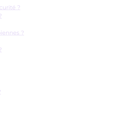
urité ?
?
iennes ?
?
?