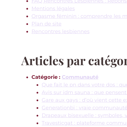
FAQ Rencontres Lesbiennes : Répons
Mentions légales
Orgasme féminin : comprendre les m
Plan de site
Rencontres lesbiennes
Articles par catégo
Catégorie :
Communauté
Que fait le pn dans votre dos : q
Avis sur idm sauna : que pensent 
Gare aux gays : d’où vient cette e
Generationbi : vraie communauté 
Drapeaux bisexuelle : symboles, v
Travesticgat : plateforme commun