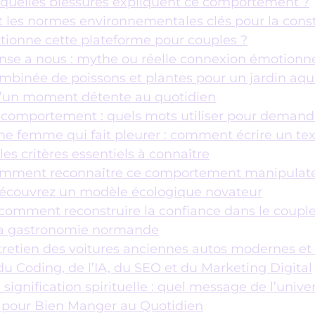
: quelles blessures expliquent ce comportement ?
 les normes environnementales clés pour la cons
tionne cette plateforme pour couples ?
ense a nous : mythe ou réelle connexion émotionne
mbinée de poissons et plantes pour un jardin aq
 d’un moment détente au quotidien
 comportement : quels mots utiliser pour demande
e femme qui fait pleurer : comment écrire un te
es critères essentiels à connaître
 comment reconnaître ce comportement manipulat
écouvrez un modèle écologique novateur
 comment reconstruire la confiance dans le couple
 la gastronomie normande
entretien des voitures anciennes autos modernes e
 Coding, de l’IA, du SEO et du Marketing Digital
ignification spirituelle : quel message de l’univer
 pour Bien Manger au Quotidien