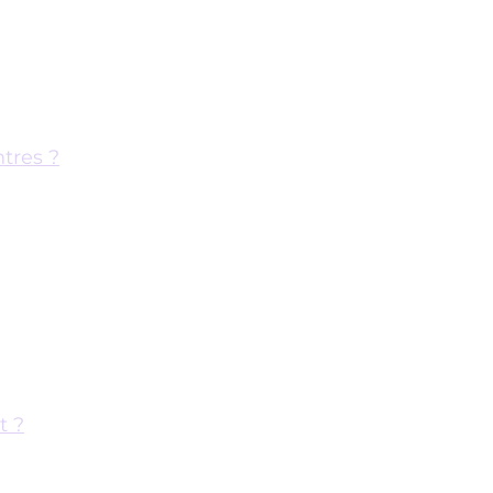
tres ?
t ?