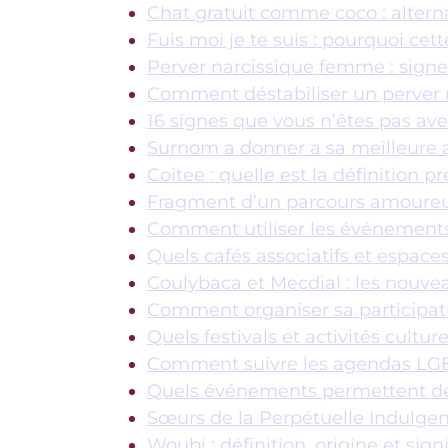
Chat gratuit comme coco : alternat
Fuis moi je te suis : pourquoi ce
Perver narcissique femme : sign
Comment déstabiliser un perver 
16 signes que vous n’êtes pas ave
Surnom a donner a sa meilleure a
Coitee : quelle est la définition p
Fragment d’un parcours amoureux
Comment utiliser les événements 
Quels cafés associatifs et espac
Coulybaca et Mecdial : les nouv
Comment organiser sa participat
Quels festivals et activités cultur
Comment suivre les agendas LGB
Quels événements permettent de
Sœurs de la Perpétuelle Indulgenc
Woubi : définition, origine et sign