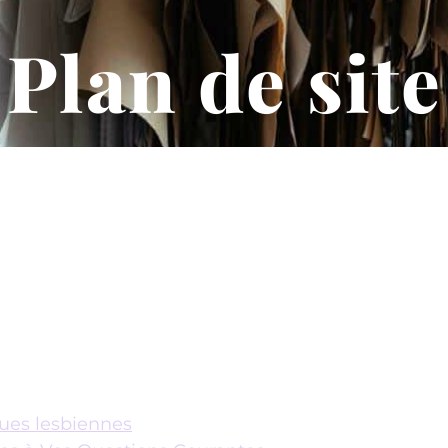
Plan de site
ques lesbiennes