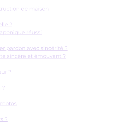
truction de maison
lle ?
uaponique réussi
r pardon avec sincérité ?
xte sincère et émouvant ?
eur ?
 ?
t motos
s ?