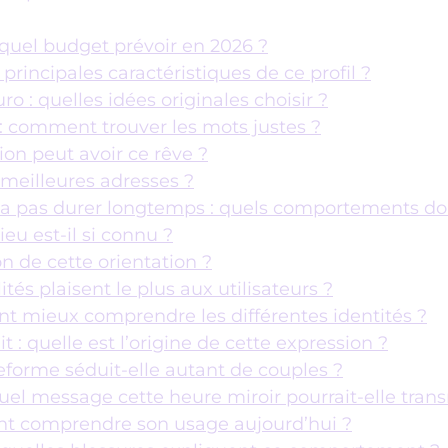
quel budget prévoir en 2026 ?
s principales caractéristiques de ce profil ?
o : quelles idées originales choisir ?
: comment trouver les mots justes ?
tion peut avoir ce rêve ?
s meilleures adresses ?
 va pas durer longtemps : quels comportements doi
ieu est-il si connu ?
on de cette orientation ?
ités plaisent le plus aux utilisateurs ?
nt mieux comprendre les différentes identités ?
t : quelle est l’origine de cette expression ?
teforme séduit-elle autant de couples ?
quel message cette heure miroir pourrait-elle tran
ent comprendre son usage aujourd’hui ?