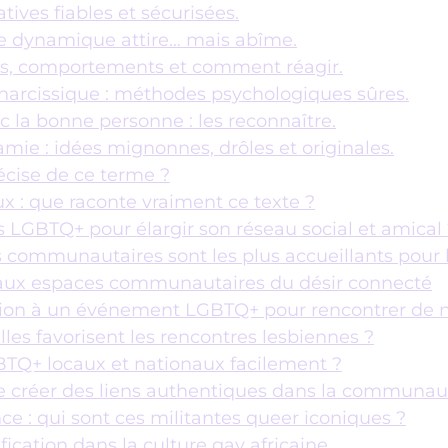
ives fiables et sécurisées.
tte dynamique attire… mais abîme.
es, comportements et comment réagir.
narcissique : méthodes psychologiques sûres.
c la bonne personne : les reconnaître.
mie : idées mignonnes, drôles et originales.
récise de ce terme ?
 : que raconte vraiment ce texte ?
LGBTQ+ pour élargir son réseau social et amical 
es communautaires sont les plus accueillants pour
eaux espaces communautaires du désir connecté
ion à un événement LGBTQ+ pour rencontrer de n
elles favorisent les rencontres lesbiennes ?
TQ+ locaux et nationaux facilement ?
 créer des liens authentiques dans la communaut
e : qui sont ces militantes queer iconiques ?
ification dans la culture gay africaine