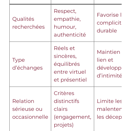
Respect,
Favorise la
Qualités
empathie,
complicité
recherchées
humour,
durable
authenticité
Réels et
Maintien du
sincères,
Type
lien et
équilibrés
d’échanges
développem
entre virtuel
d’intimité
et présentiel
Critères
Relation
distinctifs
Limite les
sérieuse ou
clairs
malentendus
occasionnelle
(engagement,
les déceptio
projets)