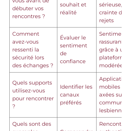
vous avant de
souhait et
sérieuse, m
débuter vos
réalité
crainte de
rencontres ?
rejets
Comment
Sentiment
Évaluer le
avez-vous
rassurant
sentiment
ressenti la
grâce à une
de
sécurité lors
plateforme
confiance
des échanges ?
modérée
Application
Quels supports
Identifier les
mobiles
utilisez-vous
canaux
axées sur la
pour rencontrer
préférés
communau
?
lesbienne
Quels sont des
Rencontre