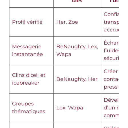
clés
l’utili
Confianc
Profil vérifié
Her, Zoe
transpar
accrue
Échange
Messagerie
BeNaughty, Lex,
fluides et
instantanée
Wapa
sécurisés
Créer du
Clins d’œil et
BeNaughty, Her
contact 
icebreaker
pression
Dévelop
Groupes
Lex, Wapa
d’un rés
thématiques
communa