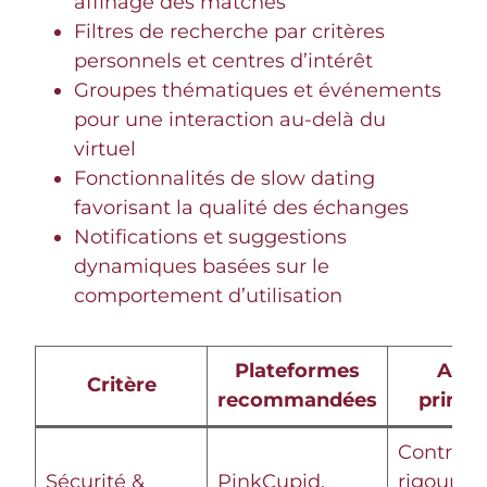
affinage des matches
Filtres de recherche par critères
personnels et centres d’intérêt
Groupes thématiques et événements
pour une interaction au-delà du
virtuel
Fonctionnalités de slow dating
favorisant la qualité des échanges
Notifications et suggestions
dynamiques basées sur le
comportement d’utilisation
Plateformes
Atou
Critère
recommandées
princi
Contrôle
Sécurité &
PinkCupid,
rigoureux