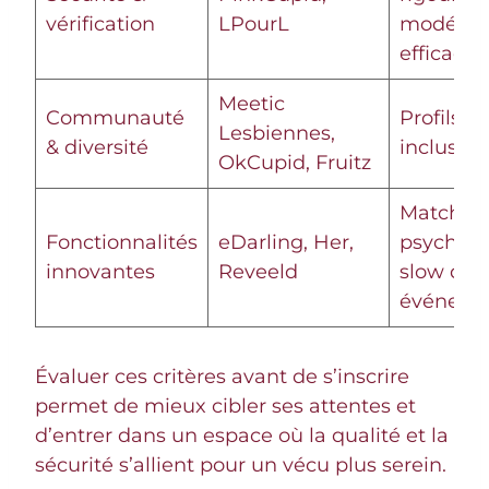
vérification
LPourL
modérat
efficace
Meetic
Communauté
Profils va
Lesbiennes,
& diversité
inclusion
OkCupid, Fruitz
Matchin
Fonctionnalités
eDarling, Her,
psycholo
innovantes
Reveeld
slow dati
événeme
Évaluer ces critères avant de s’inscrire
permet de mieux cibler ses attentes et
d’entrer dans un espace où la qualité et la
sécurité s’allient pour un vécu plus serein.