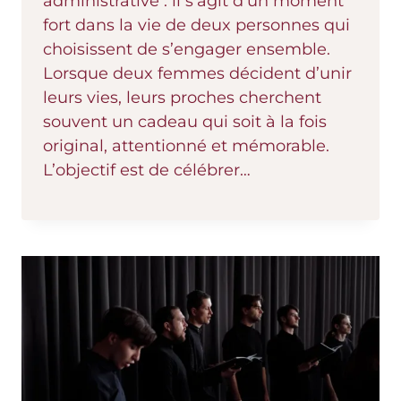
administrative : il s’agit d’un moment
fort dans la vie de deux personnes qui
choisissent de s’engager ensemble.
Lorsque deux femmes décident d’unir
leurs vies, leurs proches cherchent
souvent un cadeau qui soit à la fois
original, attentionné et mémorable.
L’objectif est de célébrer…