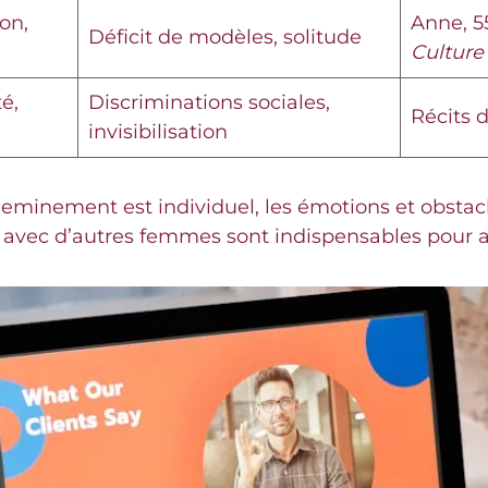
on,
Anne, 5
Déficit de modèles, solitude
Culture
é,
Discriminations sociales,
Récits 
invisibilisation
eminement est individuel, les émotions et obstacl
es avec d’autres femmes sont indispensables pour 