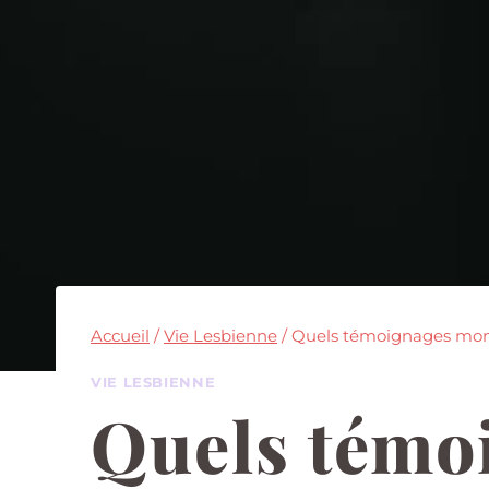
Accueil
/
Vie Lesbienne
/
Quels témoignages mont
VIE LESBIENNE
Quels témo