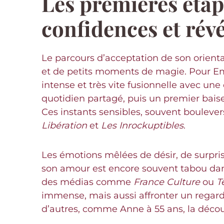
Les premières étap
confidences et rév
Le parcours d’acceptation de son orienta
et de petits moments de magie. Pour Emm
intense et très vite fusionnelle avec u
quotidien partagé, puis un premier baiser
Ces instants sensibles, souvent boulever
Libération
et
Les Inrockuptibles
.
Les émotions mêlées de désir, de surprise
son amour est encore souvent tabou dans 
des médias comme
France Culture
ou
T
immense, mais aussi affronter un regard 
d’autres, comme Anne à 55 ans, la décou