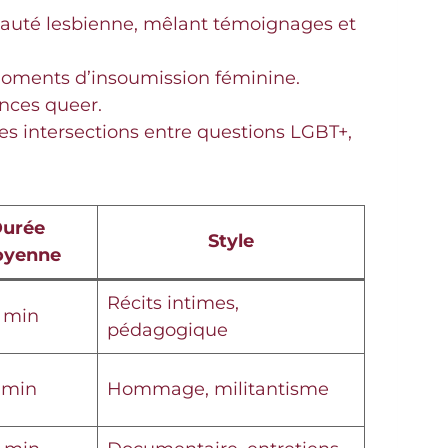
auté lesbienne, mêlant témoignages et
t moments d’insoumission féminine.
ences queer.
e les intersections entre questions LGBT+,
urée
Style
yenne
Récits intimes,
 min
pédagogique
 min
Hommage, militantisme