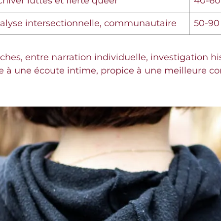
chiver luttes et fierté queer
40-60
alyse intersectionnelle, communautaire
50-90
s, entre narration individuelle, investigation hist
te à une écoute intime, propice à une meilleure 