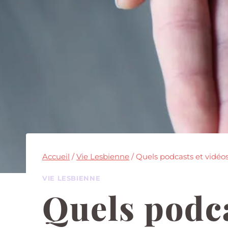
Accueil
/
Vie Lesbienne
/
Quels podcasts et vidéo
VIE LESBIENNE
Quels podca