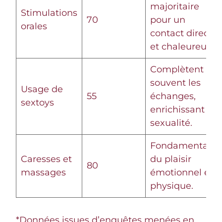
majoritaire
Stimulations
70
pour un
orales
contact direct
et chaleureux.
Complètent
souvent les
Usage de
55
échanges,
sextoys
enrichissant la
sexualité.
Fondamentaux
Caresses et
du plaisir
80
massages
émotionnel et
physique.
*Données issues d’enquêtes menées en