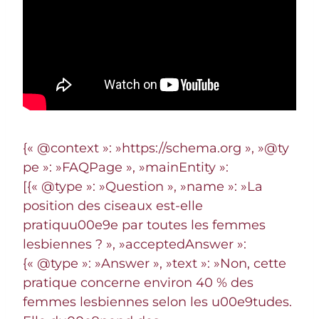
{« @context »: »https://schema.org », »@ty
pe »: »FAQPage », »mainEntity »:
[{« @type »: »Question », »name »: »La
position des ciseaux est-elle
pratiquu00e9e par toutes les femmes
lesbiennes ? », »acceptedAnswer »:
{« @type »: »Answer », »text »: »Non, cette
pratique concerne environ 40 % des
femmes lesbiennes selon les u00e9tudes.