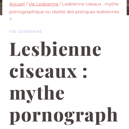
Accueil
/
Vie Lesbienne
/
Lesbienne ciseaux : mythe
pornographique ou réalité des pratiques lesbiennes
?
VIE LESBIENNE
Lesbienne
ciseaux :
mythe
pornograph