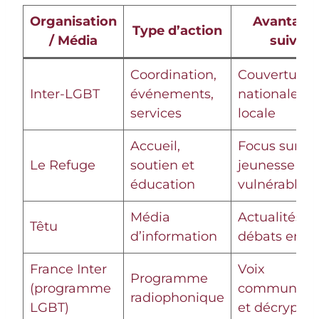
Organisation
Avantage
Type d’action
/ Média
suivre
Coordination,
Couverture
Inter-LGBT
événements,
nationale et
services
locale
Accueil,
Focus sur la
Le Refuge
soutien et
jeunesse
éducation
vulnérable
Média
Actualités et
Têtu
d’information
débats enga
France Inter
Voix
Programme
(programme
communauta
radiophonique
LGBT)
et décrypta