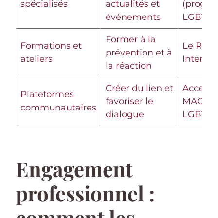
spécialisés
actualités et
(progr
événements
LGBT)
Former à la
Formations et
Le Refu
prévention et à
ateliers
Inter-L
la réaction
Créer du lien et
Accepte
Plateformes
favoriser le
MAG Je
communautaires
dialogue
LGBT
Engagement
professionnel :
comment les