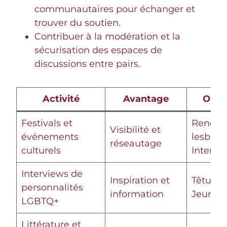
communautaires pour échanger et
trouver du soutien.
Contribuer à la modération et la
sécurisation des espaces de
discussions entre pairs.
Activité
Avantage
Où t
Festivals et
Rencont
Visibilité et
événements
lesbien
réseautage
culturels
Inter-L
Interviews de
Inspiration et
Têtu, 
personnalités
information
Jeunes
LGBTQ+
Littérature et