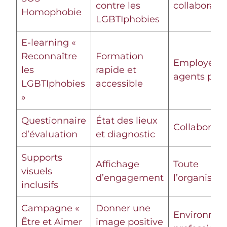
contre les
collaborate
Homophobie
LGBTIphobies
E-learning «
Reconnaître
Formation
Employés,
les
rapide et
agents publ
LGBTIphobies
accessible
»
Questionnaire
État des lieux
Collaborate
d’évaluation
et diagnostic
Supports
Affichage
Toute
visuels
d’engagement
l’organisati
inclusifs
Campagne «
Donner une
Environne
Être et Aimer
image positive