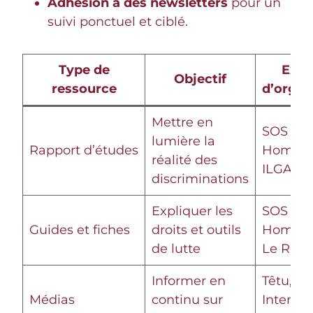
Adhésion à des newsletters
pour un
suivi ponctuel et ciblé.
Type de
Exem
Objectif
ressource
d’organ
Mettre en
SOS
lumière la
Rapport d’études
Homoph
réalité des
ILGA Wo
discriminations
Expliquer les
SOS
Guides et fiches
droits et outils
Homoph
de lutte
Le Refu
Informer en
Têtu, Fr
Médias
continu sur
Inter