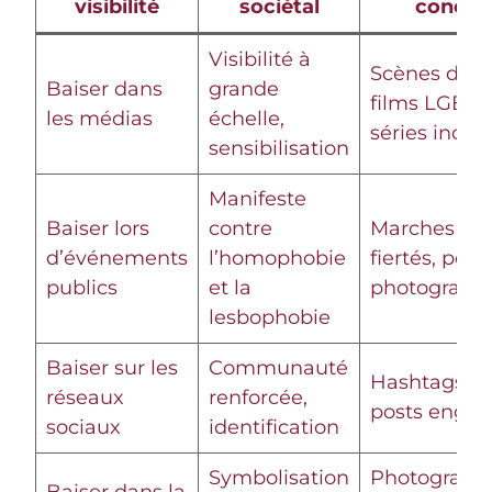
visibilité
sociétal
concre
Visibilité à
Scènes dan
Baiser dans
grande
films LGBTQ
les médias
échelle,
séries inclus
sensibilisation
Manifeste
Baiser lors
contre
Marches de
d’événements
l’homophobie
fiertés, pose
publics
et la
photograph
lesbophobie
Baiser sur les
Communauté
Hashtags dé
réseaux
renforcée,
posts engag
sociaux
identification
Symbolisation
Photographi
Baiser dans la