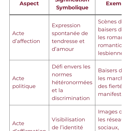
Aspect
Exemple
Symbolique
Scènes de
Expression
baisers dans
Acte
spontanée de
les romans
d’affection
tendresse et
romantique
d’amour
lesbiennes
Défi envers les
Baisers dan
normes
Acte
les marches
hétéronormées
politique
des fiertés,
et la
manifestati
discrimination
Images dan
Visibilisation
les réseaux
Acte
de l’identité
sociaux,