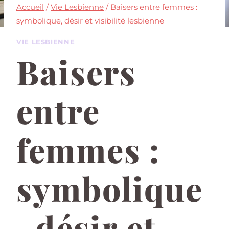
Accueil
/
Vie Lesbienne
/
Baisers entre femmes :
symbolique, désir et visibilité lesbienne
VIE LESBIENNE
Baisers
entre
femmes :
symbolique
, désir et