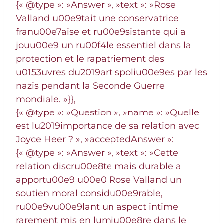
{« @type »: »Answer », »text »: »Rose
Valland u00e9tait une conservatrice
franu00e7aise et ru00e9sistante qui a
jouu00e9 un ru00f4le essentiel dans la
protection et le rapatriement des
u0153uvres du2019art spoliu00e9es par les
nazis pendant la Seconde Guerre
mondiale. »}},
{« @type »: »Question », »name »: »Quelle
est lu2019importance de sa relation avec
Joyce Heer ? », »acceptedAnswer »:
{« @type »: »Answer », »text »: »Cette
relation discru00e8te mais durable a
apportu00e9 u00e0 Rose Valland un
soutien moral considu00e9rable,
ru00e9vu00e9lant un aspect intime
rarement mis en lumiu00e8re dans le