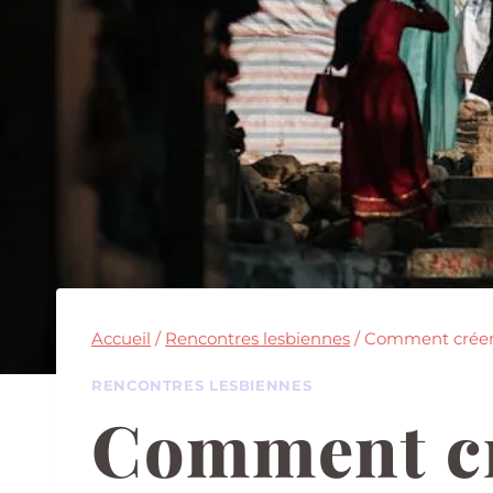
Accueil
/
Rencontres lesbiennes
/
Comment créer 
RENCONTRES LESBIENNES
Comment cr