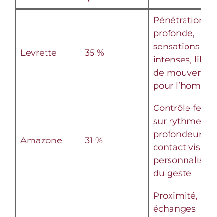
Pénétration
profonde,
sensations
Levrette
35 %
intenses, liber
de mouvemen
pour l’homme
Contrôle fem
sur rythme et
profondeur,
Amazone
31 %
contact visuel,
personnalisati
du geste
Proximité,
échanges