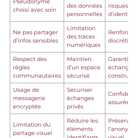
Pseudonyme
des données
risques
choisi avec soin
personnelles
d’identific
Limitation
Ne pas partager
Renforce l
des traces
d’infos sensibles
discrétion
numériques
Respect des
Maintien
Garantit u
règles
d’un espace
échange
communautaires
sécurisé
constructif
Usage de
Sécuriser
Confidenti
messagerie
échanges
assurée
encryptée
privés
Réduire les
Préserve
Limitation du
éléments
l’anonyma
partage visuel
identifiants
visuel