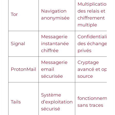
Multiplication
Navigation
des relais et
Tor
anonymisée
chiffrement
multiple
Messagerie
Confidentialité
Signal
instantanée
des échanges
chiffrée
privés
Messagerie
Cryptage
ProtonMail
email
avancé et open
sécurisée
source
Système
fonctionnement
Tails
d’exploitation
sans traces
sécurisé