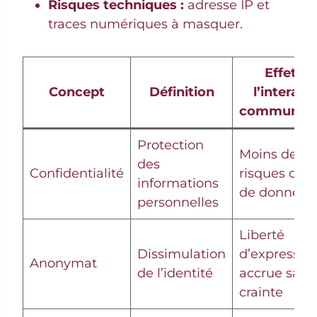
Risques techniques :
adresse IP et
traces numériques à masquer.
Effet su
Concept
Définition
l’interact
communaut
Protection
Moins de
des
Confidentialité
risques de f
informations
de données
personnelles
Liberté
Dissimulation
d’expressio
Anonymat
de l’identité
accrue sans
crainte