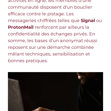
activités en ligne, les membres d’une
communauté disposent d’un bouclier
efficace contre le pistage. Les
messageries chiffrées telles que
Signal
ou
ProtonMail
renforcent par ailleurs la
confidentialité des échanges privés. En
somme, les bases d’un anonymat réussi
reposent sur une démarche combinée
mêlant techniques, sensibilisation et
bonnes pratiques.