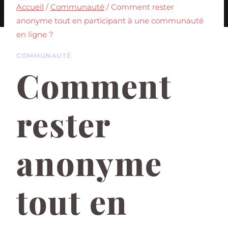
Accueil
/
Communauté
/
Comment rester
anonyme tout en participant à une communauté
en ligne ?
COMMUNAUTÉ
Comment
rester
anonyme
tout en