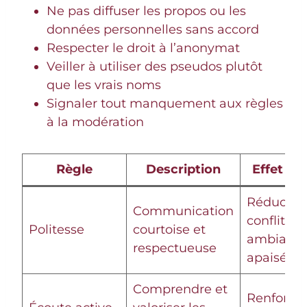
Ne pas diffuser les propos ou les
données personnelles sans accord
Respecter le droit à l’anonymat
Veiller à utiliser des pseudos plutôt
que les vrais noms
Signaler tout manquement aux règles
à la modération
Règle
Description
Effet at
Réductio
Communication
conflits et
Politesse
courtoise et
ambianc
respectueuse
apaisée
Comprendre et
Renforce