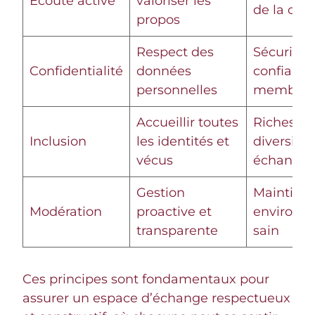
Écoute active
valoriser les
de la con
propos
Respect des
Sécurité 
Confidentialité
données
confiance
personnelles
membres
Accueillir toutes
Richesse 
Inclusion
les identités et
diversité 
vécus
échanges
Gestion
Maintien 
Modération
proactive et
environn
transparente
sain
Ces principes sont fondamentaux pour
assurer un espace d’échange respectueux