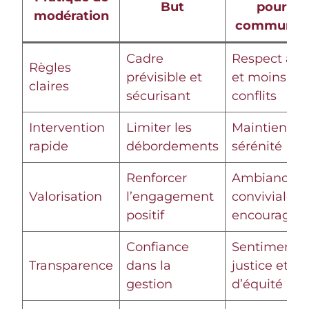
But
pour la
modération
communau
Cadre
Respect acc
Règles
prévisible et
et moins de
claires
sécurisant
conflits
Intervention
Limiter les
Maintien de 
rapide
débordements
sérénité
Renforcer
Ambiance
Valorisation
l’engagement
conviviale e
positif
encouragea
Confiance
Sentiment 
Transparence
dans la
justice et
gestion
d’équité