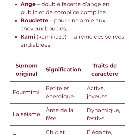
Ange
– double facette d’ange en
public et de complice complice.
Bouclette
– pour une amie aux
cheveux bouclés.
Kami
(kamikaze) – la reine des soirées
endiablées.
Surnom
Traits de
Signification
original
caractère
Petite et
Active,
Fourmimi
énergique
joyeuse
Âme de la
Dynamique,
La séisme
fête
festive
Chic et
Élégante,