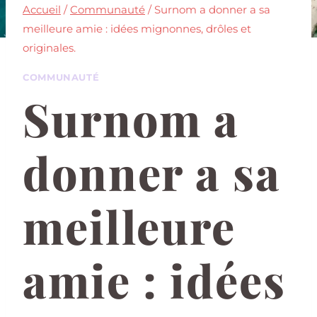
Accueil
/
Communauté
/
Surnom a donner a sa
meilleure amie : idées mignonnes, drôles et
originales.
COMMUNAUTÉ
Surnom a
donner a sa
meilleure
amie : idées