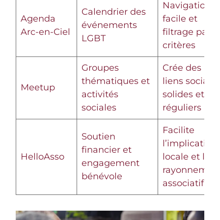
Navigation
Calendrier des
Agenda
facile et
événements
Arc-en-Ciel
filtrage par
LGBT
critères
Groupes
Crée des
thématiques et
liens sociaux
Meetup
activités
solides et
sociales
réguliers
Facilite
Soutien
l’implication
financier et
HelloAsso
locale et le
engagement
rayonnemen
bénévole
associatif