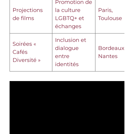
Promotion de
Projections
la culture
Paris,
de films
LGBTQ+ et
Toulouse
échanges
Inclusion et
Soirées «
dialogue
Bordeaux,
Cafés
entre
Nantes
Diversité »
identités