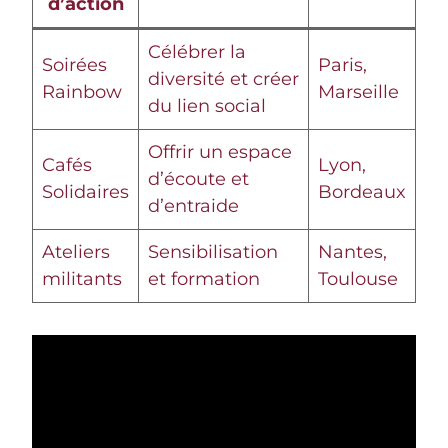
d’action
Célébrer la
Soirées
Paris,
diversité et créer
Rainbow
Marseille
du lien social
Offrir un espace
Cafés
Lyon,
d’écoute et
Solidaires
Bordeaux
d’entraide
Ateliers
Sensibilisation
Nantes,
militants
et formation
Toulouse