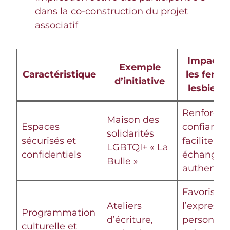
dans la co-construction du projet
associatif
Impact s
Exemple
Caractéristique
les femm
d’initiative
lesbienn
Renforce l
Maison des
Espaces
confiance 
solidarités
sécurisés et
facilite les
LGBTQI+ « La
confidentiels
échanges
Bulle »
authentiq
Favorise
Ateliers
l’expressi
Programmation
d’écriture,
personnel
culturelle et