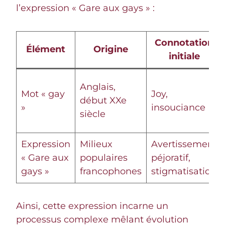
l’expression « Gare aux gays » :
Connotation
Élément
Origine
initiale
Anglais,
Mot « gay
Joy,
début XXe
»
insouciance
siècle
Expression
Milieux
Avertissement
« Gare aux
populaires
péjoratif,
gays »
francophones
stigmatisation
Ainsi, cette expression incarne un
processus complexe mêlant évolution