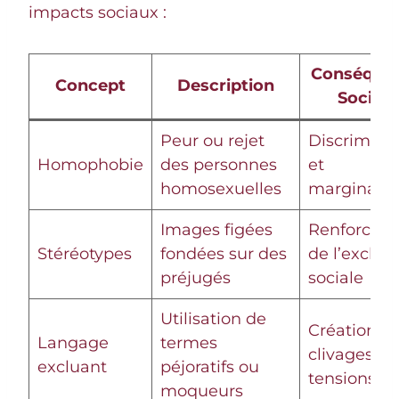
impacts sociaux :
Conséque
Concept
Description
Sociale
Peur ou rejet
Discrimina
Homophobie
des personnes
et
homosexuelles
marginalis
Images figées
Renforcem
Stéréotypes
fondées sur des
de l’exclus
préjugés
sociale
Utilisation de
Création d
Langage
termes
clivages et
excluant
péjoratifs ou
tensions
moqueurs