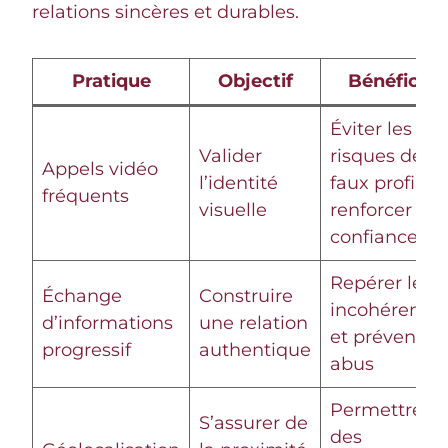
relations sincères et durables.
Pratique
Objectif
Bénéfices
Éviter les
Valider
risques de
Appels vidéo
l’identité
faux profils e
fréquents
visuelle
renforcer
confiance
Repérer les
Échange
Construire
incohérence
d’informations
une relation
et prévenir
progressif
authentique
abus
Permettre
S’assurer de
des