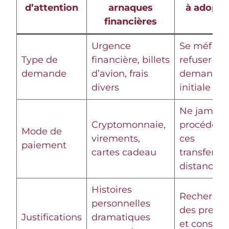
d’attention
arnaques
à adopte
financières
Urgence
Se méfier 
Type de
financière, billets
refuser la
demande
d’avion, frais
demande
divers
initiale
Ne jamais
Cryptomonnaie,
procéder à
Mode de
virements,
ces
paiement
cartes cadeau
transferts 
distance
Histoires
Recherche
personnelles
des preuv
Justifications
dramatiques
et consult