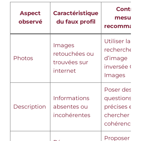
Contre-
Aspect
Caractéristique
mesures
observé
du faux profil
recommand
Utiliser la
Images
recherche
retouchées ou
Photos
d’image
trouvées sur
inversée Goo
internet
Images
Poser des
Informations
questions
Description
absentes ou
précises et
incohérentes
chercher la
cohérence
Proposer de