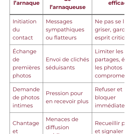
l’arnaque
efficace
l’arnaqueuse
Initiation
Messages
Ne pas se lais
du
sympathiques
griser, garder
contact
ou flatteurs
esprit critique
Échange
Limiter les
de
Envoi de clichés
partages, évit
premières
séduisants
les photos
photos
comprometta
Demande
Refuser et
Pression pour
de photos
bloquer
en recevoir plus
intimes
immédiateme
Menaces de
Chantage
Recueillir pre
diffusion
et
et signaler au