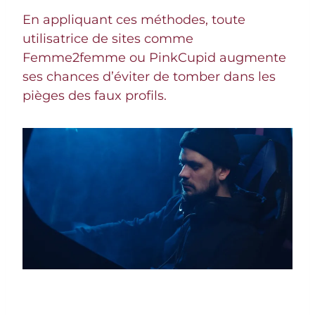
En appliquant ces méthodes, toute
utilisatrice de sites comme
Femme2femme ou PinkCupid augmente
ses chances d’éviter de tomber dans les
pièges des faux profils.