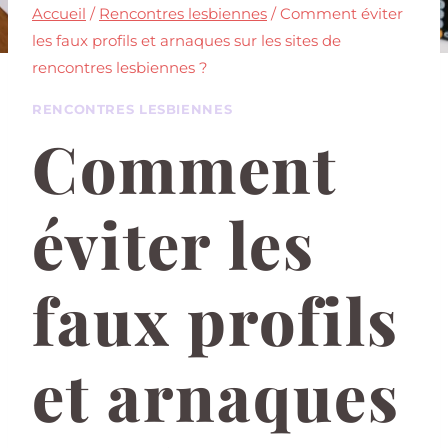
Accueil
/
Rencontres lesbiennes
/
Comment éviter
les faux profils et arnaques sur les sites de
rencontres lesbiennes ?
RENCONTRES LESBIENNES
Comment
éviter les
faux profils
et arnaques