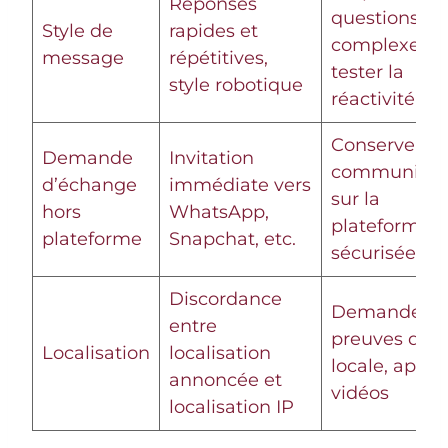
Réponses
questions
Style de
rapides et
complexes p
message
répétitives,
tester la
style robotique
réactivité
Conserver la
Demande
Invitation
communicat
d’échange
immédiate vers
sur la
hors
WhatsApp,
plateforme
plateforme
Snapchat, etc.
sécurisée
Discordance
Demander d
entre
preuves de v
Localisation
localisation
locale, appel
annoncée et
vidéos
localisation IP