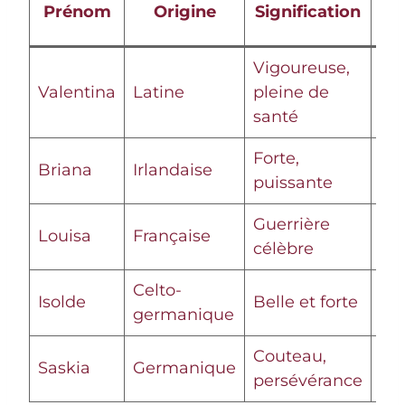
Prénom
Origine
Signification
Vigoureuse,
Vit
Valentina
Latine
pleine de
pu
santé
Forte,
Dé
Briana
Irlandaise
puissante
rés
Guerrière
Re
Louisa
Française
célèbre
au
Celto-
Isolde
Belle et forte
Ch
germanique
Couteau,
Rés
Saskia
Germanique
persévérance
co