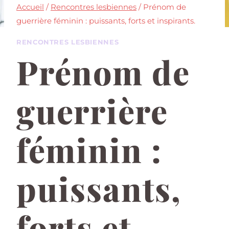
Accueil
/
Rencontres lesbiennes
/
Prénom de
guerrière féminin : puissants, forts et inspirants.
RENCONTRES LESBIENNES
Prénom de
guerrière
féminin :
puissants,
forts et