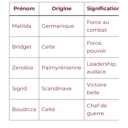
Prénom
Origine
Signification
Force au
Matilda
Germanique
combat
Force,
Bridget
Celte
pouvoir
Leadership,
Zenobia
Palmyrénienne
audace
Victoire
Sigrid
Scandinave
belle
Chef de
Boudicca
Celte
guerre