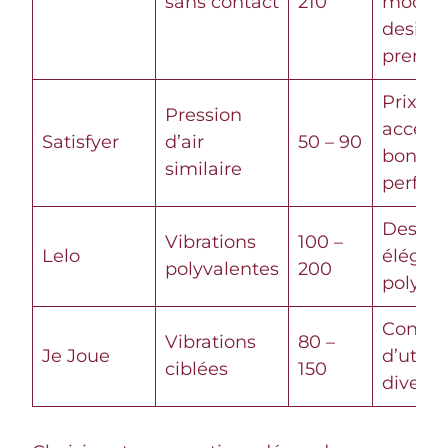
sans contact
210
modes,
design
premi
Prix
Pression
accessi
Satisfyer
d’air
50 – 90
bonne
similaire
perfor
Design
Vibrations
100 –
Lelo
élégant
polyvalentes
200
polyva
Confor
Vibrations
80 –
Je Joue
d’utilis
ciblées
150
diversi