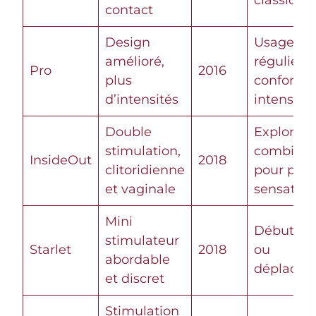
classique
contact
Design
Usage
amélioré,
régulier e
Pro
2016
plus
confort
d’intensités
intensifié
Double
Explorati
stimulation,
combiné
InsideOut
2018
clitoridienne
pour plus
et vaginale
sensation
Mini
Débutant
stimulateur
Starlet
2018
ou
abordable
déplacem
et discret
Stimulation