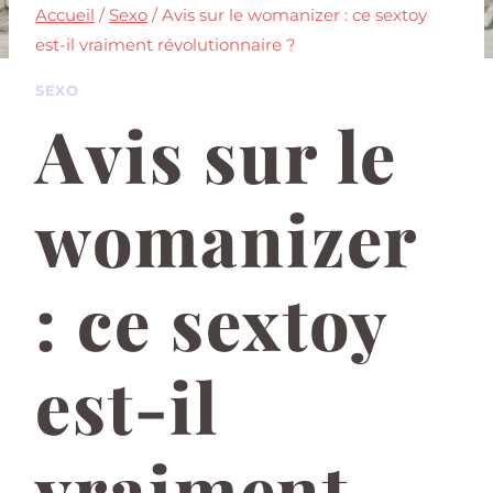
Accueil
/
Sexo
/
Avis sur le womanizer : ce sextoy
est-il vraiment révolutionnaire ?
SEXO
Avis sur le
womanizer
: ce sextoy
est-il
vraiment