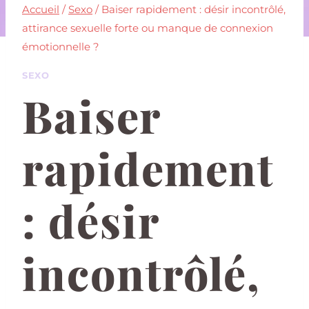
Accueil
/
Sexo
/
Baiser rapidement : désir incontrôlé,
attirance sexuelle forte ou manque de connexion
émotionnelle ?
SEXO
Baiser
rapidement
: désir
incontrôlé,