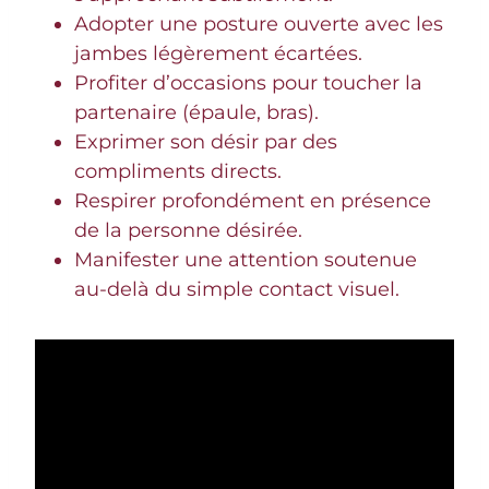
Adopter une posture ouverte avec les
jambes légèrement écartées.
Profiter d’occasions pour toucher la
partenaire (épaule, bras).
Exprimer son désir par des
compliments directs.
Respirer profondément en présence
de la personne désirée.
Manifester une attention soutenue
au-delà du simple contact visuel.