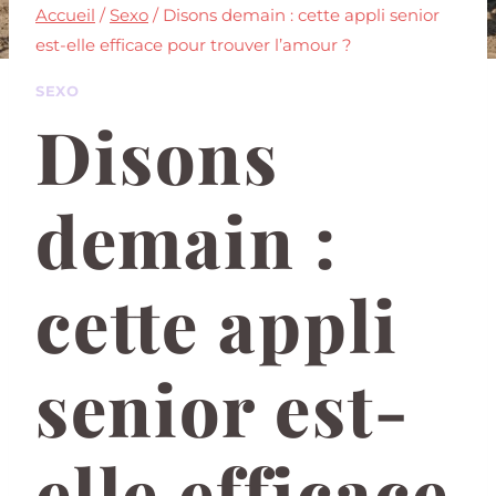
Accueil
/
Sexo
/
Disons demain : cette appli senior
est-elle efficace pour trouver l’amour ?
SEXO
Disons
demain :
cette appli
senior est-
elle efficace