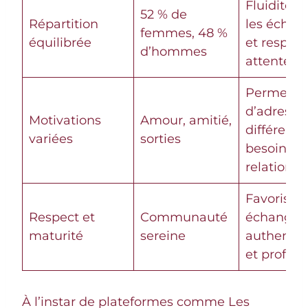
Fluidité d
52 % de
Répartition
les échan
femmes, 48 %
équilibrée
et respect
d’hommes
attentes
Permet
d’adresse
Motivations
Amour, amitié,
différents
variées
sorties
besoins
relationne
Favorise 
Respect et
Communauté
échanges
maturité
sereine
authentiq
et profon
À l’instar de plateformes comme Les