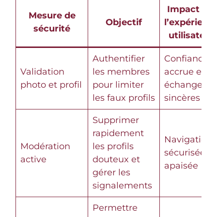
Impact sur
Mesure de
Objectif
l’expérienc
sécurité
utilisateur
Authentifier
Confiance
Validation
les membres
accrue et
photo et profil
pour limiter
échanges
les faux profils
sincères
Supprimer
rapidement
Navigation
Modération
les profils
sécurisée et
active
douteux et
apaisée
gérer les
signalements
Permettre