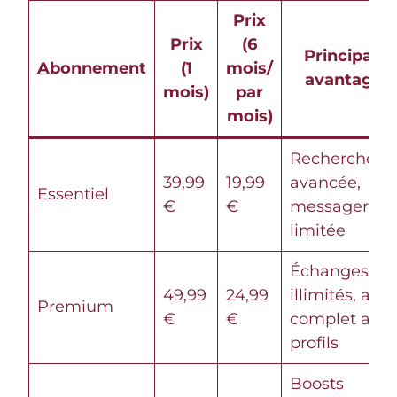
Prix
Prix
(6
Principaux
Abonnement
(1
mois/
avantages
mois)
par
mois)
Recherche
39,99
19,99
avancée,
Essentiel
€
€
messagerie
limitée
Échanges
49,99
24,99
illimités, acc
Premium
€
€
complet aux
profils
Boosts