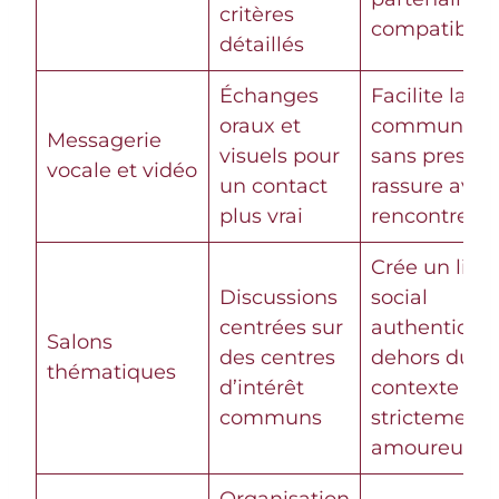
critères
compatibles
détaillés
Échanges
Facilite la
oraux et
communicat
Messagerie
visuels pour
sans pressio
vocale et vidéo
un contact
rassure avan
plus vrai
rencontre
Crée un lien
Discussions
social
centrées sur
authentique
Salons
des centres
dehors du
thématiques
d’intérêt
contexte
communs
strictement
amoureux