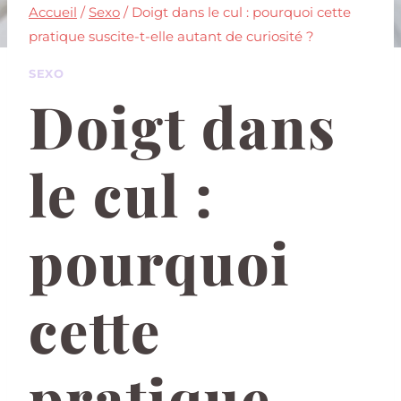
Accueil
/
Sexo
/
Doigt dans le cul : pourquoi cette
pratique suscite-t-elle autant de curiosité ?
SEXO
Doigt dans
le cul :
pourquoi
cette
pratique