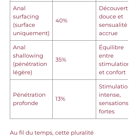
Anal
Découverte
surfacing
douce et
40%
(surface
sensualité
uniquement)
accrue
Anal
Équilibre
shallowing
entre
35%
(pénétration
stimulation
légère)
et confort
Stimulation
Pénétration
intense,
13%
profonde
sensations
fortes
Au fil du temps, cette pluralité