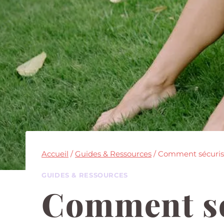
Accueil
/
Guides & Ressources
/
Comment sécuriser
GUIDES & RESSOURCES
Comment sé