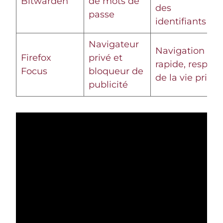
Bitwarden
de mots de
des
passe
identifiants
Navigateur
Navigation
Firefox
privé et
rapide, respect
Focus
bloqueur de
de la vie privée
publicité