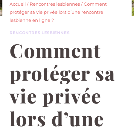
Accueil
/
Rencontres lesbiennes
/
Comment
protéger sa vie privée lors d’une rencontre
lesbienne en ligne ?
RENCONTRES LESBIENNES
Comment
protéger sa
vie privée
lors d’une