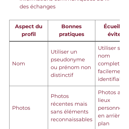
des échanges
Aspect du
Bonnes
Écueils à
profil
pratiques
éviter
Utiliser son
Utiliser un
nom
pseudonyme
Nom
complet et
ou prénom non
facilement
distinctif
identifiable
Photos ave
Photos
lieux
récentes mais
Photos
personnels
sans éléments
en arrière-
reconnaissables
plan