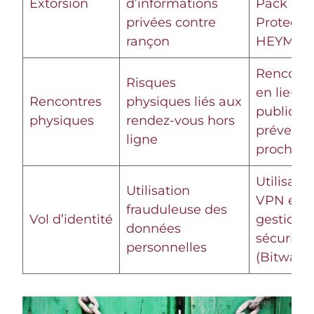
Extorsion
d’informations
Pack
privées contre
Protecti
rançon
HEYME
Rencontr
Risques
en lieux
Rencontres
physiques liés aux
publics,
physiques
rendez-vous hors
prévenir
ligne
proche
Utilisati
Utilisation
VPN et
frauduleuse des
Vol d’identité
gestionn
données
sécurisés
personnelles
(Bitward