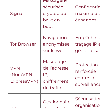
Messagerie
sécurisée
Confidentialité
Signal
cryptée de
maximale des
bout en
échanges
bout
Navigation
Empêche le
Tor Browser
anonymisée
traçage IP et
sur le web
géolocalisation
Masquage
Protection
VPN
de l’adresse
renforcée
(NordVPN,
IP,
contre la
ExpressVPN)
chiffrement
surveillance
du trafic
Sécurisation et
Gestionnaire
organisation