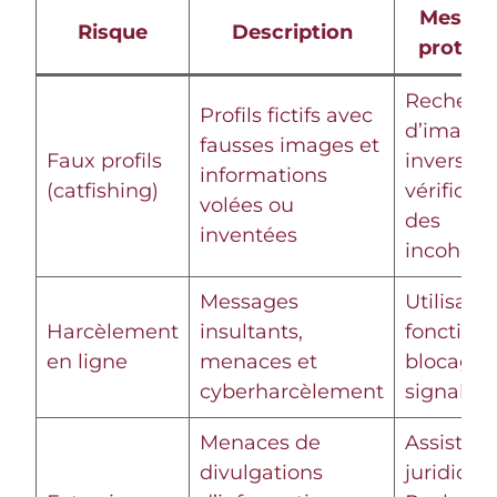
Mesure
Risque
Description
protect
Recherc
Profils fictifs avec
d’images
fausses images et
Faux profils
inversées
informations
(catfishing)
vérificat
volées ou
des
inventées
incohére
Messages
Utilisatio
Harcèlement
insultants,
fonction
en ligne
menaces et
blocage 
cyberharcèlement
signalem
Menaces de
Assistan
divulgations
juridique