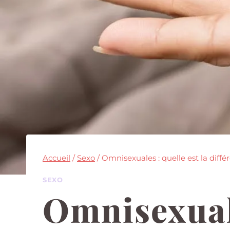
Accueil
/
Sexo
/
Omnisexuales : quelle est la diff
SEXO
Omnisexuale