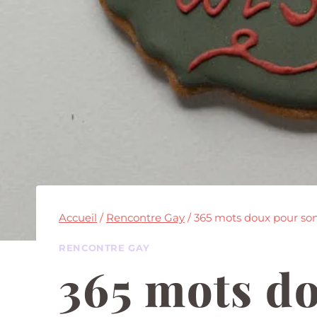
Accueil
/
Rencontre Gay
/
365 mots doux pour son 
RENCONTRE GAY
365 mots do