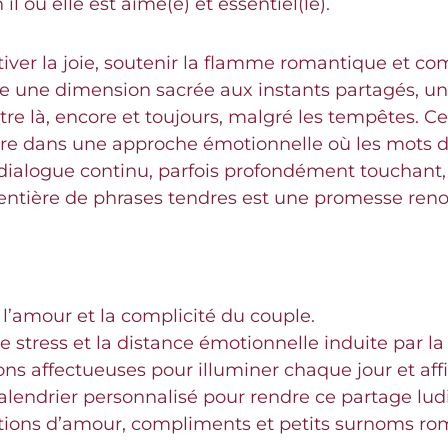
 ou elle est aimé(e) et essentiel(le).
ltiver la joie, soutenir la flamme romantique et c
orte une dimension sacrée aux instants partagés, u
re là, encore et toujours, malgré les tempêtes. C
e dans une approche émotionnelle où les mots de
 dialogue continu, parfois profondément touchant,
entière de phrases tendres est une promesse reno
l’amour et la complicité du couple.
e stress et la distance émotionnelle induite par l
ns affectueuses pour illuminer chaque jour et affi
calendrier personnalisé pour rendre ce partage lud
tions d’amour, compliments et petits surnoms rom