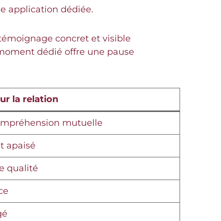
e application dédiée.
n témoignage concret et visible
 moment dédié offre une pause
r la relation
 compréhension mutuelle
at apaisé
e qualité
ce
gé