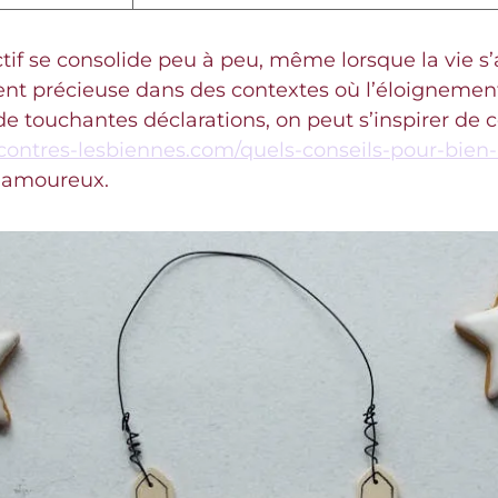
ectif se consolide peu à peu, même lorsque la vie s’
ent précieuse dans des contextes où l’éloignemen
de touchantes déclarations, on peut s’inspirer de c
contres-lesbiennes.com/quels-conseils-pour-bien
ue amoureux.