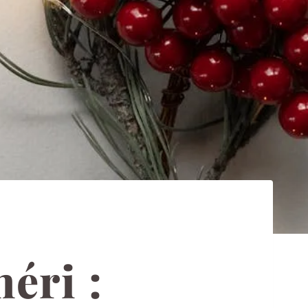
éri :