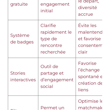
le départ,
gratuite
engagement
diversité
initial
accrue
Clarifie
Évite les
rapidement le
malentendus
Système
type de
et favorise un
de badges
rencontre
consentemen
recherchée
clair
Favorise
Outil de
l’échange
Stories
partage et
spontané et la
interactives
d’engagement
création de
social
liens
Optimise le
Permet un
matchmaking