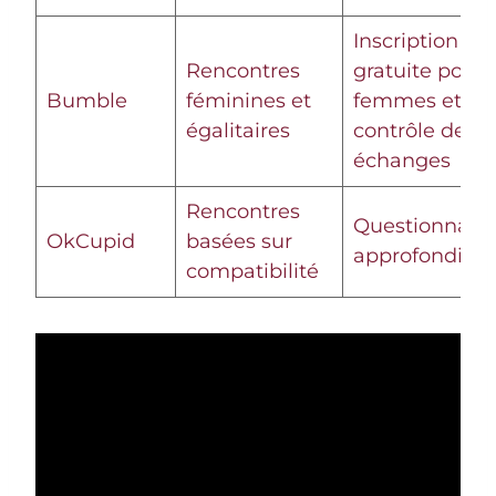
Inscription
Rencontres
gratuite pour
Bumble
féminines et
femmes et
égalitaires
contrôle des
échanges
Rencontres
Questionnaire
OkCupid
basées sur
approfondis
compatibilité