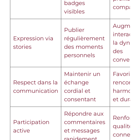
badges
compatib
visibles
Augmente
Publier
interactio
Expression via
régulièrement
la dynam
stories
des moments
des
personnels
conversat
Maintenir un
Favorise 
Respect dans la
échange
rencontr
communication
cordial et
harmonie
consentant
et durabl
Répondre aux
Renforce 
Participation
commentaires
qualité d
active
et messages
connexio
rapidement