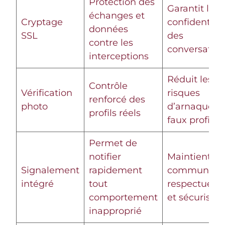
Protection des
Garantit la
échanges et
Cryptage
confidentiali
données
SSL
des
contre les
conversatio
interceptions
Réduit les
Contrôle
Vérification
risques
renforcé des
photo
d’arnaques e
profils réels
faux profils
Permet de
notifier
Maintient u
Signalement
rapidement
communaut
intégré
tout
respectueus
comportement
et sécurisée
inapproprié