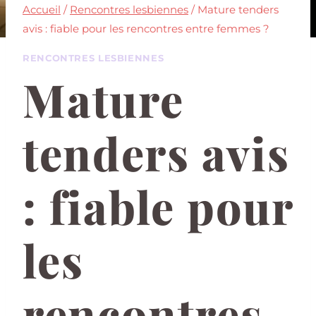
Accueil
/
Rencontres lesbiennes
/
Mature tenders
avis : fiable pour les rencontres entre femmes ?
RENCONTRES LESBIENNES
Mature
tenders avis
: fiable pour
les
rencontres