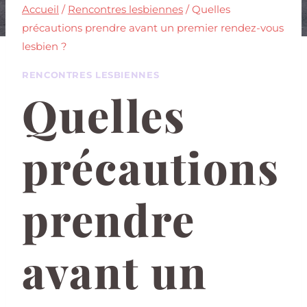
Accueil
/
Rencontres lesbiennes
/
Quelles
précautions prendre avant un premier rendez-vous
lesbien ?
RENCONTRES LESBIENNES
Quelles
précautions
prendre
avant un