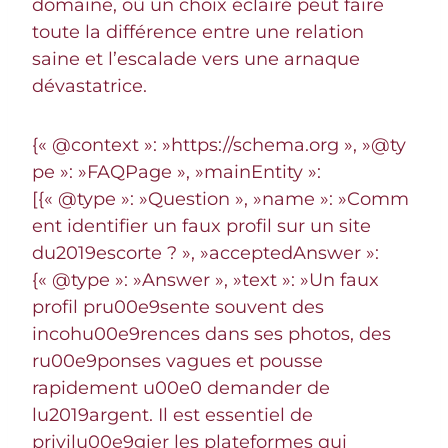
domaine, où un choix éclairé peut faire
toute la différence entre une relation
saine et l’escalade vers une arnaque
dévastatrice.
{« @context »: »https://schema.org », »@ty
pe »: »FAQPage », »mainEntity »:
[{« @type »: »Question », »name »: »Comm
ent identifier un faux profil sur un site
du2019escorte ? », »acceptedAnswer »:
{« @type »: »Answer », »text »: »Un faux
profil pru00e9sente souvent des
incohu00e9rences dans ses photos, des
ru00e9ponses vagues et pousse
rapidement u00e0 demander de
lu2019argent. Il est essentiel de
privilu00e9gier les plateformes qui