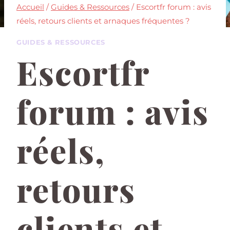
Accueil
/
Guides & Ressources
/
Escortfr forum : avis
réels, retours clients et arnaques fréquentes ?
GUIDES & RESSOURCES
Escortfr
forum : avis
réels,
retours
clients et