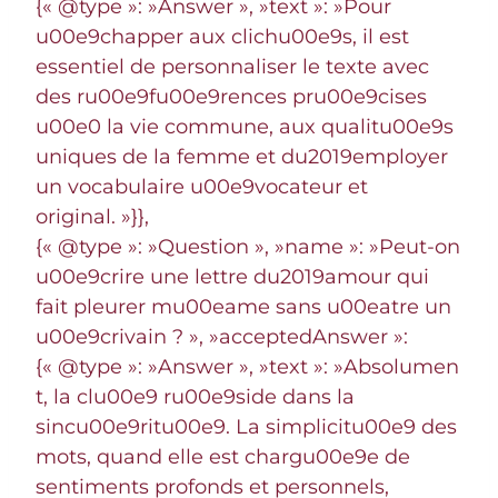
{« @type »: »Answer », »text »: »Pour
u00e9chapper aux clichu00e9s, il est
essentiel de personnaliser le texte avec
des ru00e9fu00e9rences pru00e9cises
u00e0 la vie commune, aux qualitu00e9s
uniques de la femme et du2019employer
un vocabulaire u00e9vocateur et
original. »}},
{« @type »: »Question », »name »: »Peut-on
u00e9crire une lettre du2019amour qui
fait pleurer mu00eame sans u00eatre un
u00e9crivain ? », »acceptedAnswer »:
{« @type »: »Answer », »text »: »Absolumen
t, la clu00e9 ru00e9side dans la
sincu00e9ritu00e9. La simplicitu00e9 des
mots, quand elle est chargu00e9e de
sentiments profonds et personnels,