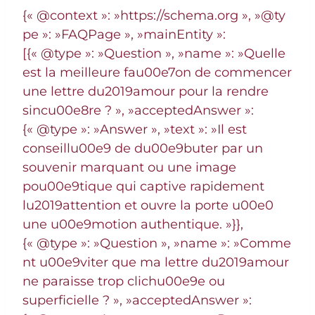
{« @context »: »https://schema.org », »@ty
pe »: »FAQPage », »mainEntity »:
[{« @type »: »Question », »name »: »Quelle
est la meilleure fau00e7on de commencer
une lettre du2019amour pour la rendre
sincu00e8re ? », »acceptedAnswer »:
{« @type »: »Answer », »text »: »Il est
conseillu00e9 de du00e9buter par un
souvenir marquant ou une image
pou00e9tique qui captive rapidement
lu2019attention et ouvre la porte u00e0
une u00e9motion authentique. »}},
{« @type »: »Question », »name »: »Comme
nt u00e9viter que ma lettre du2019amour
ne paraisse trop clichu00e9e ou
superficielle ? », »acceptedAnswer »: