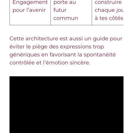
Engagement
porte au
construire
pour l’avenir
futur
chaque jour
commun
à tes côtés »
Cette architecture est aussi un guide pour
éviter le piège des expressions trop
génériques en favorisant la spontanéité
contrôlée et l’émotion sincère.