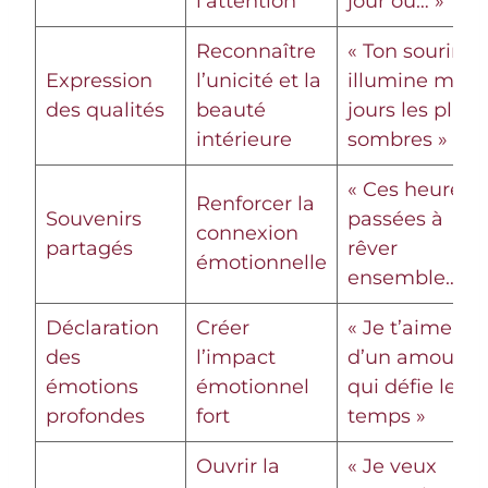
l’attention
jour où… »
Reconnaître
« Ton sourire
Expression
l’unicité et la
illumine mes
des qualités
beauté
jours les plus
intérieure
sombres »
« Ces heures
Renforcer la
Souvenirs
passées à
connexion
partagés
rêver
émotionnelle
ensemble… »
Déclaration
Créer
« Je t’aime
des
l’impact
d’un amour
émotions
émotionnel
qui défie le
profondes
fort
temps »
Ouvrir la
« Je veux