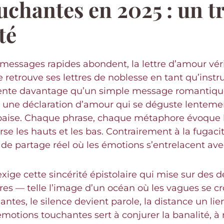
uchantes en 2025 : un tr
té
s messages rapides abondent, la lettre d’amour vé
 retrouve ses lettres de noblesse en tant qu’instrum
ente davantage qu’un simple message romantique
e, une déclaration d’amour qui se déguste lentemen
 apaise. Chaque phrase, chaque métaphore évoque l’
e les hauts et les bas. Contrairement à la fugacité 
 de partage réel où les émotions s’entrelacent ave
l exige cette sincérité épistolaire qui mise sur des 
res — telle l’image d’un océan où les vagues se c
antes, le silence devient parole, la distance un l
émotions touchantes sert à conjurer la banalité, à