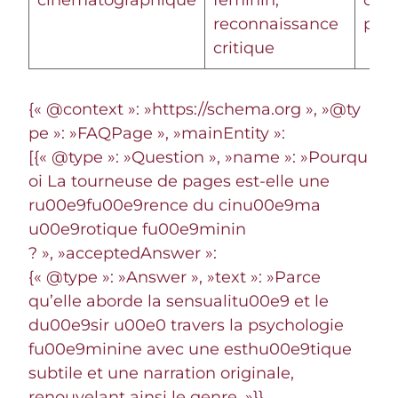
reconnaissance
publ
critique
{« @context »: »https://schema.org », »@ty
pe »: »FAQPage », »mainEntity »:
[{« @type »: »Question », »name »: »Pourqu
oi La tourneuse de pages est-elle une
ru00e9fu00e9rence du cinu00e9ma
u00e9rotique fu00e9minin
? », »acceptedAnswer »:
{« @type »: »Answer », »text »: »Parce
qu’elle aborde la sensualitu00e9 et le
du00e9sir u00e0 travers la psychologie
fu00e9minine avec une esthu00e9tique
subtile et une narration originale,
renouvelant ainsi le genre. »}},