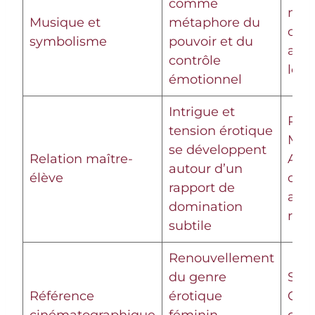
comme
mor
Musique et
métaphore du
clas
symbolisme
pouvoir et du
acc
contrôle
les 
émotionnel
Intrigue et
Rela
tension érotique
Méla
se développent
Relation maître-
Aria
autour d’un
élève
osci
rapport de
admi
domination
rev
subtile
Renouvellement
du genre
Séle
Référence
érotique
Can
cinématographique
féminin,
crit