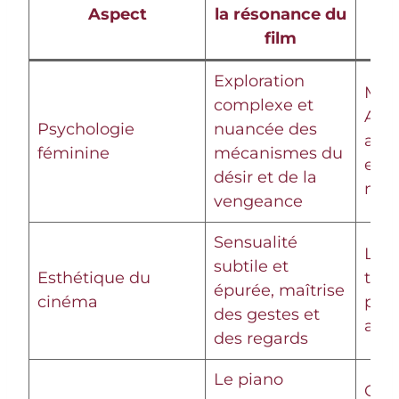
Aspect
la résonance du
La 
film
d
Exploration
Méla
complexe et
Aria
Psychologie
nuancée des
amb
féminine
mécanismes du
et
désir et de la
man
vengeance
Sensualité
Le g
subtile et
Esthétique du
tour
épurée, maîtrise
cinéma
pag
des gestes et
acte
des regards
Le piano
Cho