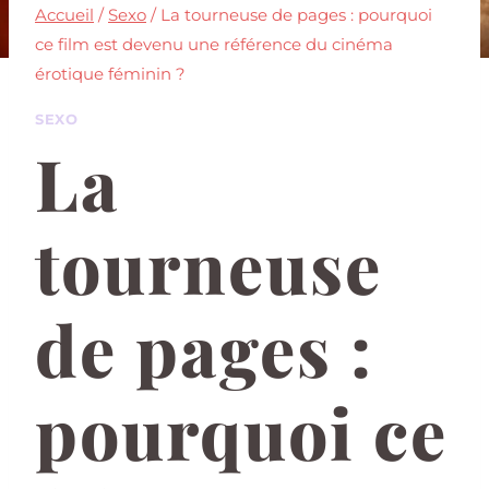
Accueil
/
Sexo
/
La tourneuse de pages : pourquoi
ce film est devenu une référence du cinéma
érotique féminin ?
SEXO
La
tourneuse
de pages :
pourquoi ce