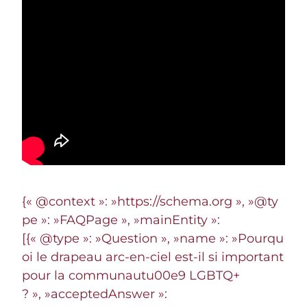
{« @context »: »https://schema.org », »@ty
pe »: »FAQPage », »mainEntity »:
[{« @type »: »Question », »name »: »Pourqu
oi le drapeau arc-en-ciel est-il si important
pour la communautu00e9 LGBTQ+
? », »acceptedAnswer »: