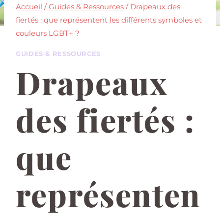
Accueil
/
Guides & Ressources
/
Drapeaux des
fiertés : que représentent les différents symboles et
couleurs LGBT+ ?
GUIDES & RESSOURCES
Drapeaux
des fiertés :
que
représenten