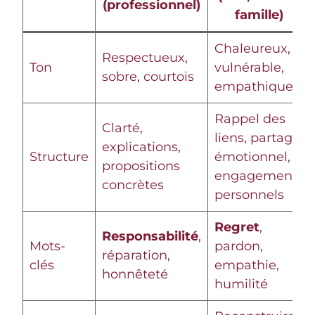
(professionnel)
famille)
Chaleureux,
Respectueux,
Ton
vulnérable,
sobre, courtois
empathique
Rappel des
Clarté,
liens, partage
explications,
Structure
émotionnel,
propositions
engagements
concrètes
personnels
Regret
,
Responsabilité
,
Mots-
pardon,
réparation,
clés
empathie,
honnêteté
humilité