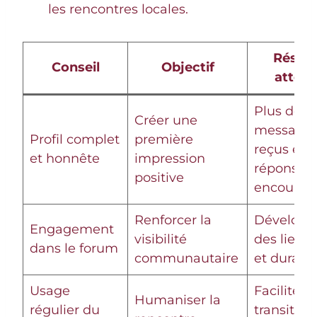
les rencontres locales.
Résult
Conseil
Objectif
atten
Plus de
Créer une
message
Profil complet
première
reçus et
et honnête
impression
réponses
positive
encourag
Renforcer la
Développ
Engagement
visibilité
des liens 
dans le forum
communautaire
et durabl
Usage
Faciliter l
Humaniser la
régulier du
transition