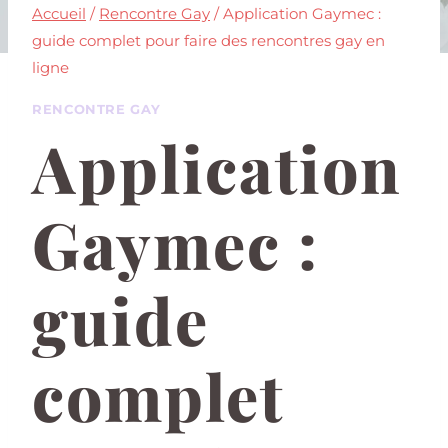
Accueil
/
Rencontre Gay
/
Application Gaymec :
guide complet pour faire des rencontres gay en
ligne
RENCONTRE GAY
Application
Gaymec :
guide
complet