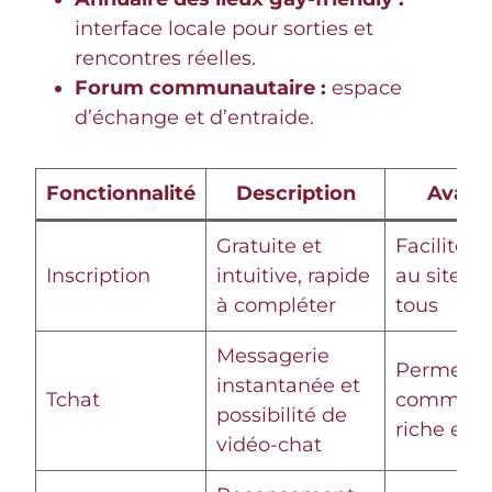
interface locale pour sorties et
rencontres réelles.
Forum communautaire :
espace
d’échange et d’entraide.
Fonctionnalité
Description
Avant
Gratuite et
Facilite l
Inscription
intuitive, rapide
au site p
à compléter
tous
Messagerie
Permet u
instantanée et
Tchat
communi
possibilité de
riche et d
vidéo-chat