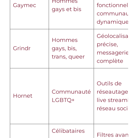
Hommes
Gaymec
fonctionnelle,
gays et bis
communauté
dynamique
Géolocalisatio
Hommes
précise,
Grindr
gays, bis,
messagerie
trans, queer
complète
Outils de
Communauté
réseautage,
Hornet
LGBTQ+
live streaming,
réseau social
Célibataires
Filtres avancés