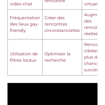
rencontre
vidéo-chat
virtuel au
Augmenta
Fréquentation
Créer des
des
des lieux gay-
rencontres
rencontre
friendly
circonstancielles
réelles
Rencontr
ciblées a
Utilisation de
Optimiser la
plus de
filtres locaux
recherche
chances 
succès