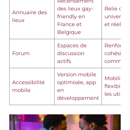
Recensement
des lieux gay-
Relie deu
Annuaire des
friendly en
univers : 
lieux
France et
et réel
Belgique
Espaces de
Renforce 
Forum
discussion
cohésion
actifs
communa
Version mobile
Mobilité e
Accessibilité
optimisée, app
flexibilit
mobile
en
les utilis
développement