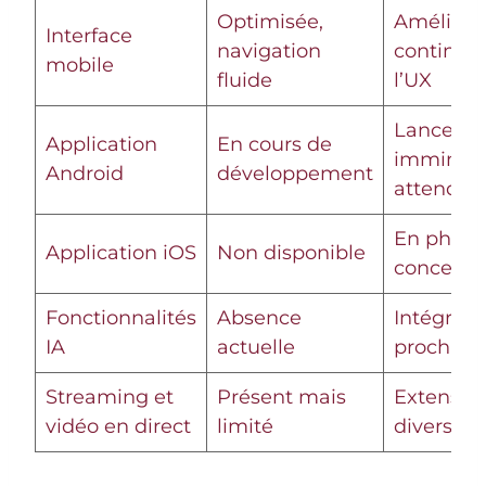
Optimisée,
Améliora
Interface
navigation
continue
mobile
fluide
l’UX
Lanceme
Application
En cours de
imminen
Android
développement
attendu
En phase
Application iOS
Non disponible
concepti
Fonctionnalités
Absence
Intégrati
IA
actuelle
prochain
Streaming et
Présent mais
Extension
vidéo en direct
limité
diversific