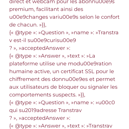
direct et webcam pour les abonnu00e9s
premium, facilitant ainsi des
u00e9changes variu00e9s selon le confort
de chacun. »}},
{« @type »: »Question », »name »: »Transtra
v est-il su00e9curisu00e9
? », »acceptedAnswer »:
{« @type »: »Answer », »text »: »La
plateforme utilise une modu00e9ration
humaine active, un certificat SSL pour le
chiffrement des donnu00e9es et permet
aux utilisateurs de bloquer ou signaler les
comportements suspects. »}},
{« @type »: »Question », »name »: »u00c0
qui su2019adresse Transtrav
? », »acceptedAnswer »:
{« @type »: »Answer », »text »: »Transtrav