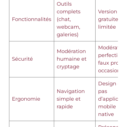
Outils
complets
Version
Fonctionnalités
(chat,
gratuite trè
webcam,
limitée
galeries)
Modératio
Modération
perfectible,
Sécurité
humaine et
faux profils
cryptage
occasionne
Design dat
Navigation
pas
Ergonomie
simple et
d’applicati
rapide
mobile
native