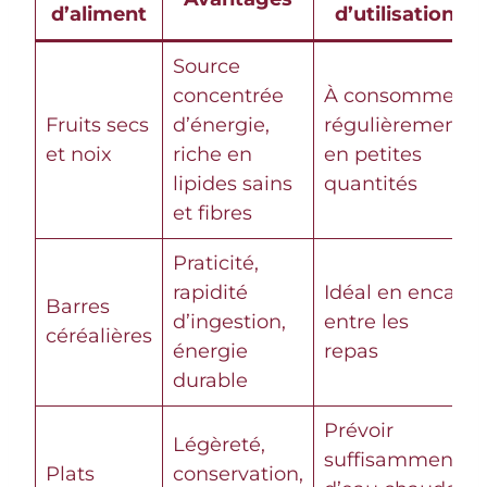
d’aliment
d’utilisation
Source
concentrée
À consommer
Fruits secs
d’énergie,
régulièrement
et noix
riche en
en petites
lipides sains
quantités
et fibres
Praticité,
rapidité
Idéal en encas
Barres
d’ingestion,
entre les
céréalières
énergie
repas
durable
Prévoir
Légèreté,
suffisamment
Plats
conservation,