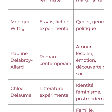
féministe
marginalité
Monique
Essais, fiction
Queer, genre,
Wittig
expérimental
politique
Amour
Pauline
lesbien,
Roman
Delabroy-
émotion,
contemporain
Allard
découverte de
soi
Identité,
Chloé
Littérature
féminisme,
Delaume
expérimental
postmodernité
Famille,