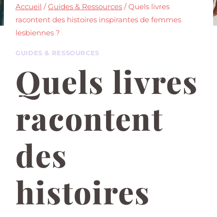
Accueil
/
Guides & Ressources
/
Quels livres
racontent des histoires inspirantes de femmes
lesbiennes ?
GUIDES & RESSOURCES
Quels livres
racontent
des
histoires