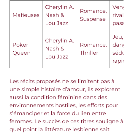
Cherylin A.
Vengea
Romance,
Mafieuses
Nash &
rivalité,
Suspense
Lou Jazz
passion
Jeu,
Cherylin A.
Poker
Romance,
danger,
Nash &
Queen
Thriller
séduct
Lou Jazz
rapide
Les récits proposés ne se limitent pas à
une simple histoire d’amour, ils explorent
aussi la condition féminine dans des
environnements hostiles, les efforts pour
s’émanciper et la force du lien entre
femmes. Le succès de ces titres souligne à
quel point la littérature lesbienne sait