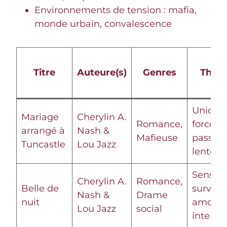
Environnements de tension : mafia,
monde urbain, convalescence
Titre
Auteure(s)
Genres
Thèm
Union
Mariage
Cherylin A.
Romance,
forcée,
arrangé à
Nash &
Mafieuse
passion
Tuncastle
Lou Jazz
lente
Sensual
Cherylin A.
Romance,
Belle de
survie,
Nash &
Drame
nuit
amour
Lou Jazz
social
interdit