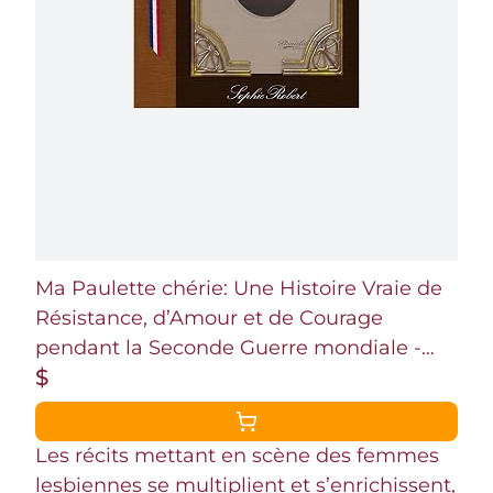
Ma Paulette chérie: Une Histoire Vraie de
Résistance, d’Amour et de Courage
pendant la Seconde Guerre mondiale -
$
Lettres interdites et destins de femmes
libres
Les récits mettant en scène des femmes
lesbiennes se multiplient et s’enrichissent,