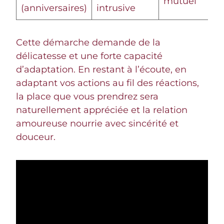
mutuel
(anniversaires)
intrusive
Cette démarche demande de la
délicatesse et une forte capacité
d’adaptation. En restant à l’écoute, en
adaptant vos actions au fil des réactions,
la place que vous prendrez sera
naturellement appréciée et la relation
amoureuse nourrie avec sincérité et
douceur.