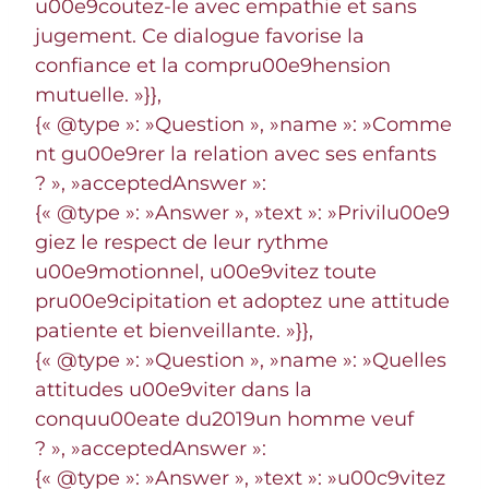
u00e9coutez-le avec empathie et sans
jugement. Ce dialogue favorise la
confiance et la compru00e9hension
mutuelle. »}},
{« @type »: »Question », »name »: »Comme
nt gu00e9rer la relation avec ses enfants
? », »acceptedAnswer »:
{« @type »: »Answer », »text »: »Privilu00e9
giez le respect de leur rythme
u00e9motionnel, u00e9vitez toute
pru00e9cipitation et adoptez une attitude
patiente et bienveillante. »}},
{« @type »: »Question », »name »: »Quelles
attitudes u00e9viter dans la
conquu00eate du2019un homme veuf
? », »acceptedAnswer »:
{« @type »: »Answer », »text »: »u00c9vitez