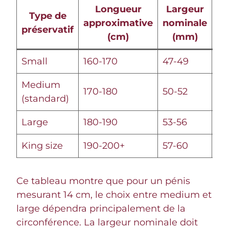
Longueur
Largeur
Ci
Type de
approximative
nominale
ap
préservatif
(cm)
(mm)
Small
160-170
47-49
9-
Medium
170-180
50-52
11-
(standard)
Large
180-190
53-56
12
King size
190-200+
57-60
14
Ce tableau montre que pour un pénis
mesurant 14 cm, le choix entre medium et
large dépendra principalement de la
circonférence. La largeur nominale doit