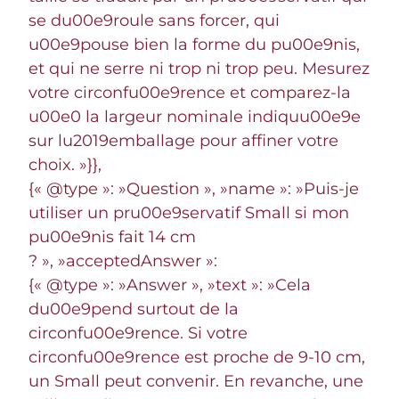
se du00e9roule sans forcer, qui
u00e9pouse bien la forme du pu00e9nis,
et qui ne serre ni trop ni trop peu. Mesurez
votre circonfu00e9rence et comparez-la
u00e0 la largeur nominale indiquu00e9e
sur lu2019emballage pour affiner votre
choix. »}},
{« @type »: »Question », »name »: »Puis-je
utiliser un pru00e9servatif Small si mon
pu00e9nis fait 14 cm
? », »acceptedAnswer »:
{« @type »: »Answer », »text »: »Cela
du00e9pend surtout de la
circonfu00e9rence. Si votre
circonfu00e9rence est proche de 9-10 cm,
un Small peut convenir. En revanche, une