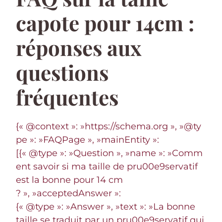
capote pour 14cm :
réponses aux
questions
fréquentes
{« @context »: »https://schema.org », »@ty
pe »: »FAQPage », »mainEntity »:
[{« @type »: »Question », »name »: »Comm
ent savoir si ma taille de pru00e9servatif
est la bonne pour 14 cm
? », »acceptedAnswer »:
{« @type »: »Answer », »text »: »La bonne
taille se traduit par un pru00e9servatif qui