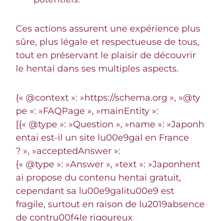
Ces actions assurent une expérience plus
sûre, plus légale et respectueuse de tous,
tout en préservant le plaisir de découvrir
le hentai dans ses multiples aspects.
{« @context »: »https://schema.org », »@ty
pe »: »FAQPage », »mainEntity »:
[{« @type »: »Question », »name »: »Japonh
entai est-il un site lu00e9gal en France
? », »acceptedAnswer »:
{« @type »: »Answer », »text »: »Japonhent
ai propose du contenu hentai gratuit,
cependant sa lu00e9galitu00e9 est
fragile, surtout en raison de lu2019absence
de contru00f4le rigoureux