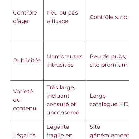
C
p
Contrôle
Peu ou pas
Contrôle strict
s
d’âge
efficace
b
F
P
Nombreuses,
Peu de pubs,
f
Publicités
intrusives
site premium
b
r
Très large,
C
Variété
incluant
Large
i
du
censuré et
catalogue HD
s
contenu
uncensored
t
Légalité
Site
I
Légalité
fragile en
généralement
F