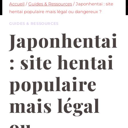
Accueil
/
Guides & Ressources
/
Japonhentai : site
hentai populaire mais légal ou dangereux ?
GUIDES & RESSOURCES
Japonhentai
: site hentai
populaire
mais légal
ou