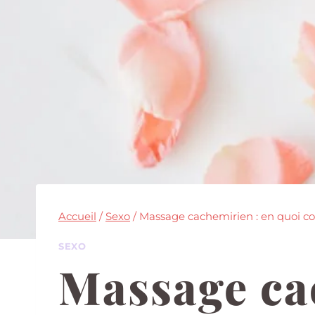
Accueil
/
Sexo
/
Massage cachemirien : en quoi con
SEXO
Massage ca