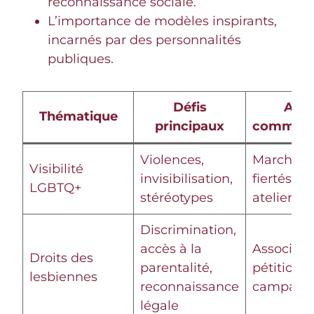
reconnaissance sociale.
L’importance de modèles inspirants,
incarnés par des personnalités
publiques.
Défis
Acti
Thématique
principaux
communa
Violences,
Marches 
Visibilité
invisibilisation,
fiertés, f
LGBTQ+
stéréotypes
ateliers
Discrimination,
accès à la
Associati
Droits des
parentalité,
pétitions,
lesbiennes
reconnaissance
campagn
légale