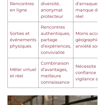
Rencontres
diversité,
d’arnaques,
en ligne
anonymat
manque de co
protecteur
réel
Rencontres
Sorties et
authentiques,
Moins accessi
événements
partage
géographiqu
physiques
d’expériences,
anxiété social
convivialité
Combinaison
Nécessite
Mêler virtuel
d’avantages,
confiance et
et réel
meilleure
vigilance acc
connaissance