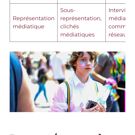
Sous-
Interview
Représentation
représentation,
médias
médiatique
clichés
communau
médiatiques
réseaux s