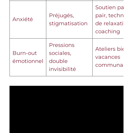
Soutien pair-à
Préjugés,
pair, techniqu
Anxiété
stigmatisation
de relaxation,
coaching
Pressions
Ateliers bien-ê
Burn-out
sociales,
vacances
émotionnel
double
communautai
invisibilité