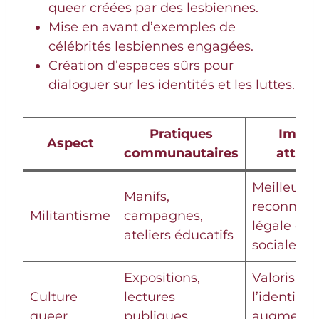
queer créées par des lesbiennes.
Mise en avant d’exemples de
célébrités lesbiennes engagées.
Création d’espaces sûrs pour
dialoguer sur les identités et les luttes.
Pratiques
Impac
Aspect
communautaires
atten
Meilleure
Manifs,
reconnais
Militantisme
campagnes,
légale et
ateliers éducatifs
sociale
Expositions,
Valorisati
Culture
lectures
l’identité 
queer
publiques,
augmenta