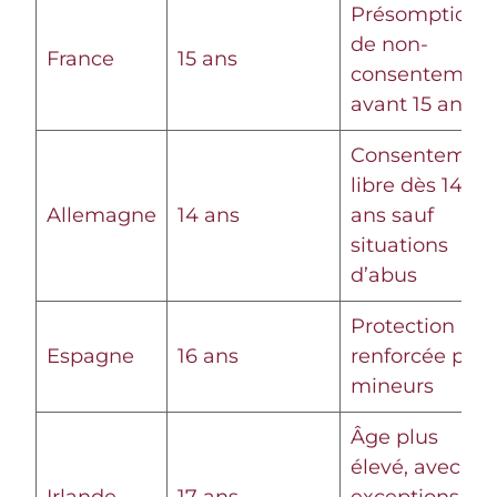
Présomption
de non-
France
15 ans
consentement
avant 15 ans
Consentemen
libre dès 14
Allemagne
14 ans
ans sauf
situations
d’abus
Protection
Espagne
16 ans
renforcée pou
mineurs
Âge plus
élevé, avec
Irlande
17 ans
exceptions