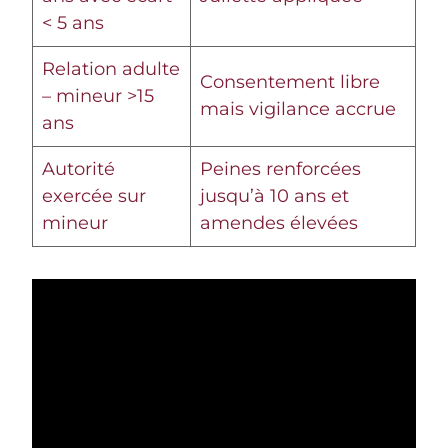
< 5 ans
Relation adulte
Consentement libre
– mineur >15
mais vigilance accrue
ans
Autorité
Peines renforcées
exercée sur
jusqu’à 10 ans et
mineur
amendes élevées