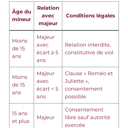
Relation
Âge du
avec
Conditions légales
mineur
majeur
Majeur
Moins
avec
Relation interdite,
de 15
écart ≥ 5
constitutive de viol
ans
ans
Majeur
Clause « Roméo et
Moins
avec
Juliette »,
de 15
écart < 5
consentement
ans
ans
possible
Consentement
15 ans
Majeur
libre sauf autorité
et plus
exercée