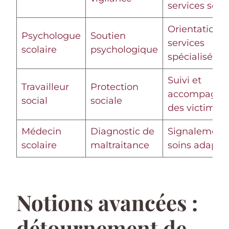
services soci
Orientation v
Psychologue
Soutien
services
scolaire
psychologique
spécialisés
Suivi et
Travailleur
Protection
accompagne
social
sociale
des victimes
Médecin
Diagnostic de
Signalement 
scolaire
maltraitance
soins adapté
Notions avancées :
détournement de