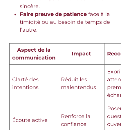
sincère.
Faire preuve de patience
face à la
timidité ou au besoin de temps de
l’autre.
Aspect de la
Impact
Recomm
communication
Exprimer
Clarté des
Réduit les
attentes
intentions
malentendus
premier
échange
Poser de
Renforce la
question
Écoute active
confiance
ouvertes