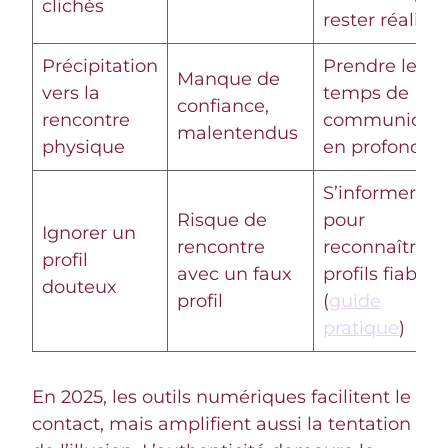
clichés
rester réaliste
Précipitation
Prendre le
Manque de
vers la
temps de
confiance,
rencontre
communique
malentendus
physique
en profondeu
S’informer
Risque de
pour
Ignorer un
rencontre
reconnaître l
profil
avec un faux
profils fiables
douteux
profil
(
guide
pratique
)
En 2025, les outils numériques facilitent le
contact, mais amplifient aussi la tentation